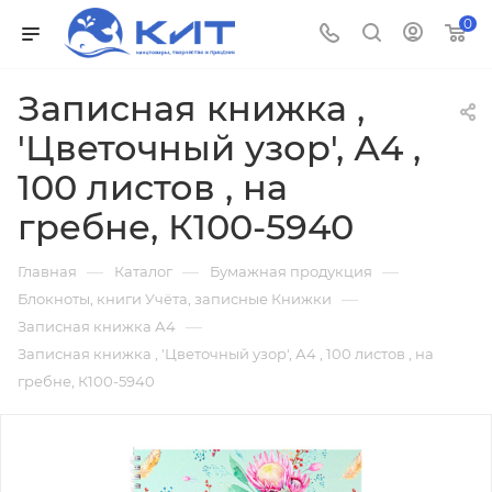
0
Записная книжка ,
'Цветочный узор', А4 ,
100 листов , на
гребне, К100-5940
—
—
—
Главная
Каталог
Бумажная продукция
—
Блокноты, книги Учёта, записные Книжки
—
Записная книжка А4
Записная книжка , 'Цветочный узор', А4 , 100 листов , на
гребне, К100-5940