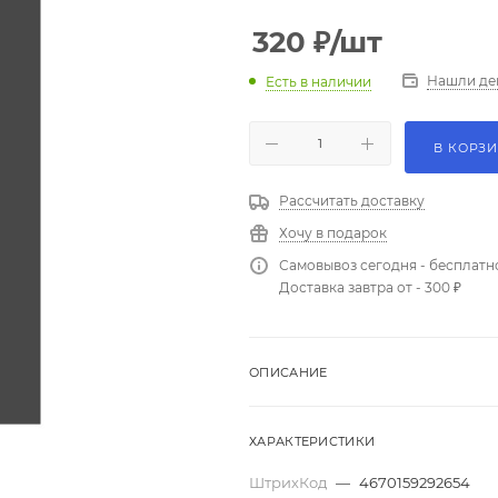
320
₽
/шт
Нашли де
Есть в наличии
В КОРЗ
Рассчитать доставку
Хочу в подарок
Самовывоз сегодня - бесплатн
Доставка завтра от - 300 ₽
ОПИСАНИЕ
ХАРАКТЕРИСТИКИ
ШтрихКод
—
4670159292654