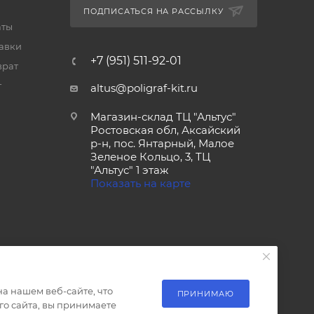
ПОДПИСАТЬСЯ НА РАССЫЛКУ
аты
тавки
+7 (951) 511-92-01
врат
т
altus@poligraf-kit.ru
Магазин-склад ТЦ "Альтус"
Ростовская обл, Аксайский
р-н, пос. Янтарный, Малое
Зеленое Кольцо, 3, ТЦ
"Альтус" 1 этаж
Показать на карте
а нашем веб-сайте, что
ПРИНИМАЮ
о сайта, вы принимаете