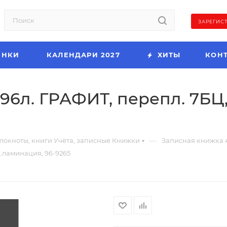
ЗАРЕГИС
ИНКИ
КАЛЕНДАРИ 2027
ХИТЫ
КОН
6л. ГРАФИТ, перепл. 7БЦ,
—
локноты, книги Учёта, записные Книжки
Записная книжка 
.ламинация, 96-9265