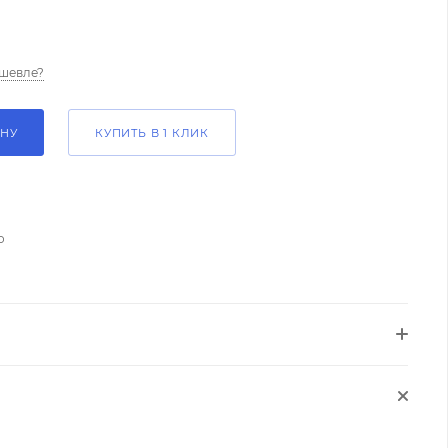
шевле?
ИНУ
КУПИТЬ В 1 КЛИК
о