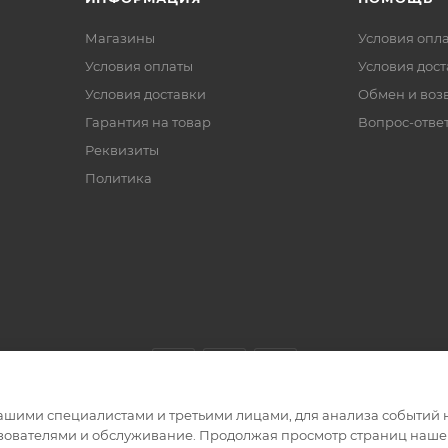
Магазины
Условия опл
Условия оплаты
Условия дос
Условия доставки
Обмен и воз
Гарантия на товар
Вопрос-отве
Реквизиты
Политика
ашими специалистами и третьими лицами, для анализа событий н
ьзователями и обслуживание. Продолжая просмотр страниц нашег