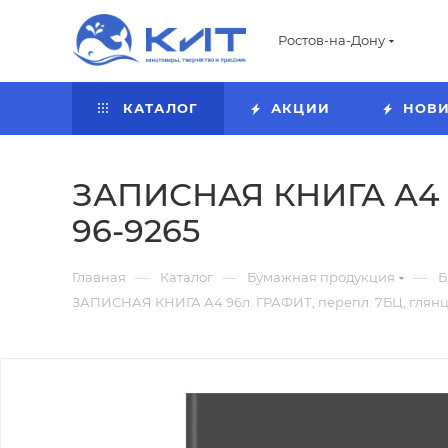
Ростов-на-Дону
КАТАЛОГ
АКЦИИ
НОВ
ЗАПИСНАЯ КНИГА А4 9
96-9265
—
—
—
Главная
Каталог
Бумажная продукция
Б
ЗАПИСНАЯ КНИГА А4 96л. ГРАФИТ, перепл. 7БЦ, глянц