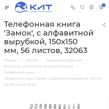
0
Телефонная книга
'Замок', с алфавитной
вырубкой, 150х150
мм, 56 листов, 32063
—
—
—
Главная
Каталог
Бумажная продукция
—
Блокноты, книги Учёта, записные Книжки
—
Телефонная книга
Телефонная книга 'Замок', с алфавитной вырубкой, 150х150
мм, 56 листов, 32063