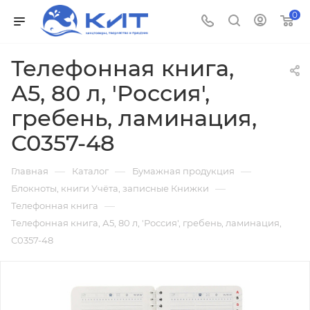
0
Телефонная книга,
А5, 80 л, 'Россия',
гребень, ламинация,
С0357-48
—
—
—
Главная
Каталог
Бумажная продукция
—
Блокноты, книги Учёта, записные Книжки
—
Телефонная книга
Телефонная книга, А5, 80 л, 'Россия', гребень, ламинация,
С0357-48