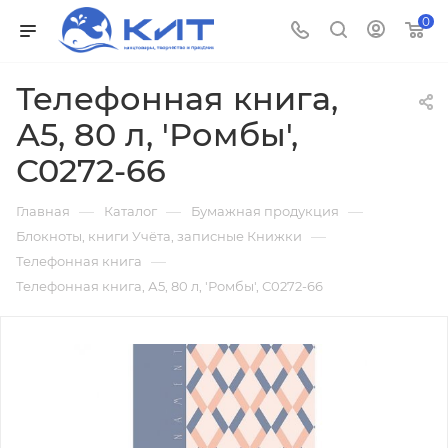
0
Телефонная книга,
А5, 80 л, 'Ромбы',
С0272-66
—
—
—
Главная
Каталог
Бумажная продукция
—
Блокноты, книги Учёта, записные Книжки
—
Телефонная книга
Телефонная книга, А5, 80 л, 'Ромбы', С0272-66