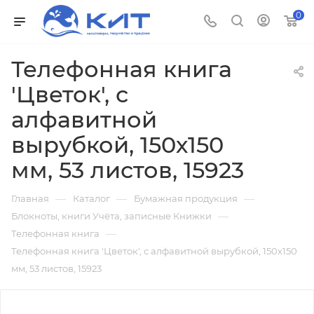
0
Телефонная книга
'Цветок', с
алфавитной
вырубкой, 150х150
мм, 53 листов, 15923
—
—
—
Главная
Каталог
Бумажная продукция
—
Блокноты, книги Учёта, записные Книжки
—
Телефонная книга
Телефонная книга 'Цветок', с алфавитной вырубкой, 150х150
мм, 53 листов, 15923