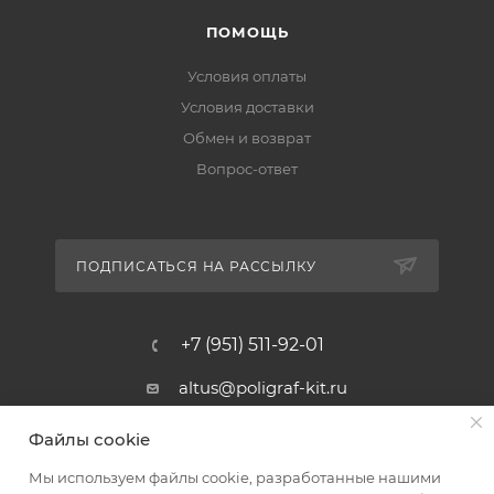
ПОМОЩЬ
Условия оплаты
Условия доставки
Обмен и возврат
Вопрос-ответ
ПОДПИСАТЬСЯ НА РАССЫЛКУ
+7 (951) 511-92-01
altus@poligraf-kit.ru
Магазин-склад ТЦ "Альтус"
Файлы cookie
Ростовская обл, Аксайский р-н,
пос. Янтарный, Малое Зеленое
Мы используем файлы cookie, разработанные нашими