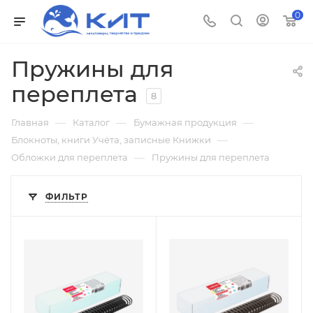
0
Пружины для
переплета
8
—
—
—
Главная
Каталог
Бумажная продукция
—
Блокноты, книги Учёта, записные Книжки
—
Обложки для переплета
Пружины для переплета
ФИЛЬТР