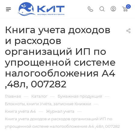
0
Книга учета доходов
и расходов
организаций ИП по
упрощенной системе
налогообложения А4
,48л, 007282
—
—
—
Главная
Каталог
Бумажная продукция
—
Блокноты, книги Учёта, записные Книжки
—
—
Книга учёта А4
Журнал учета
Книга учета доходов и расходов организаций ИП по
упрощенной системе налогообложения А4 ,48л, 007282