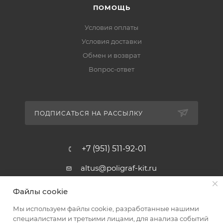
ПОМОЩЬ
Условия оплаты
Условия доставки
Обмен и возврат
Вопрос-ответ
ПОДПИСАТЬСЯ НА РАССЫЛКУ
+7 (951) 511-92-01
altus@poligraf-kit.ru
Магазин-склад ТЦ "Альтус"
Файлы cookie
Ростовская обл, Аксайский р-н,
пос. Янтарный, Малое Зеленое
Мы используем файлы cookie, разработанные нашими
Кольцо, 3, ТЦ "Альтус" 1 этаж
специалистами и третьими лицами, для анализа событий