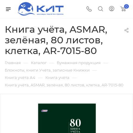
0
Книга учёта, ASMAR,
зелёная, 80 листов,
клетка, AR-7015-80
—
—
—
Главная
Каталог
Бумажная продукция
—
Блокноты, книги Учёта, записные Книжки
—
—
Книга учёта А4
Книга учёта
Книга учёта, ASMAR, зелёная, 80 листов, клетка, AR-7015-80