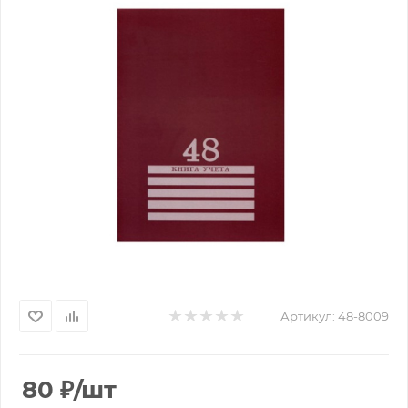
Артикул:
48-8009
80
₽
/шт