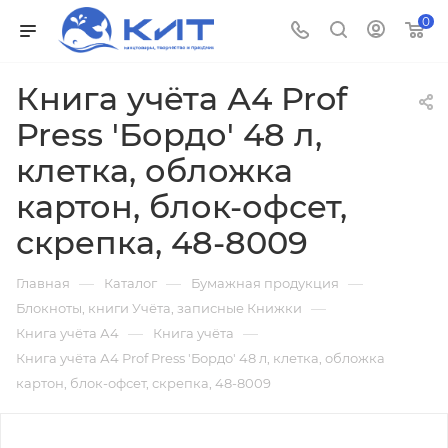
0
Книга учёта А4 Prof
Press 'Бордо' 48 л,
клетка, обложка
картон, блок-офсет,
скрепка, 48-8009
—
—
—
Главная
Каталог
Бумажная продукция
—
Блокноты, книги Учёта, записные Книжки
—
—
Книга учёта А4
Книга учёта
Книга учёта А4 Prof Press 'Бордо' 48 л, клетка, обложка
картон, блок-офсет, скрепка, 48-8009