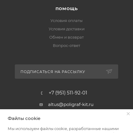
ПОМОЩЬ
Условия оплаты
Условия доставки
Обмен и возврат
Вопрос-ответ
ПОДПИСАТЬСЯ НА РАССЫЛКУ
+7 (951) 511-92-01
altus@poligraf-kit.ru
Магазин-склад ТЦ "Альтус"
Файлы cookie
Ростовская обл, Аксайский р-н,
пос. Янтарный, Малое Зеленое
Мы используем файлы cookie, разработанные нашими