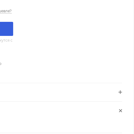
шевле?
утся с
о