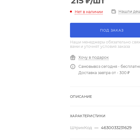
215
₽
/шт
Нашли де
Нет в наличии
ПОД ЗАКАЗ
Наши менеджеры обязательно свяж
вами и уточнят условия заказа
Хочу в подарок
Самовывоз сегодня - бесплатн
Доставка завтра от - 300 ₽
ОПИСАНИЕ
ХАРАКТЕРИСТИКИ
ШтрихКод
—
4630033231629