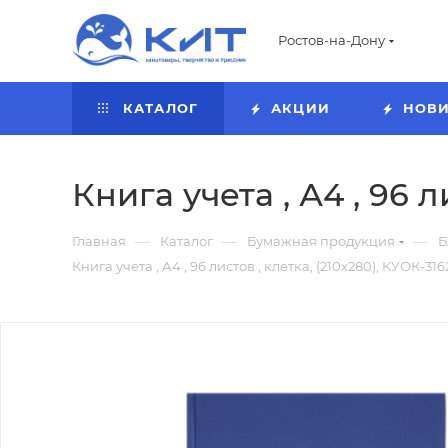
Ростов-на-Дону
КАТАЛОГ
АКЦИИ
НОВ
Книга учета , А4 , 96 л
—
—
—
Главная
Каталог
Бумажная продукция
Б
Книга учета , А4 , 96 листов , клетка, (210х280), КУОК-316