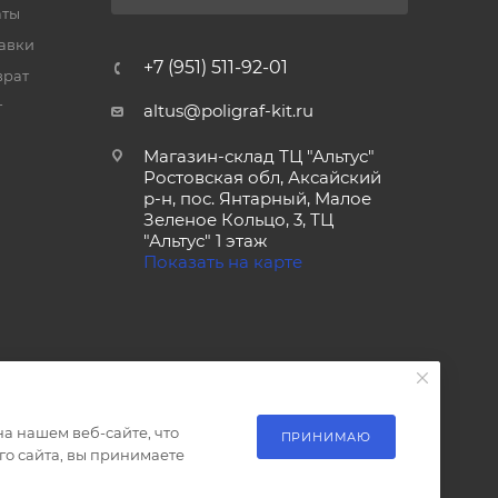
аты
тавки
+7 (951) 511-92-01
врат
т
altus@poligraf-kit.ru
Магазин-склад ТЦ "Альтус"
Ростовская обл, Аксайский
р-н, пос. Янтарный, Малое
Зеленое Кольцо, 3, ТЦ
"Альтус" 1 этаж
Показать на карте
а нашем веб-сайте, что
ПРИНИМАЮ
о сайта, вы принимаете