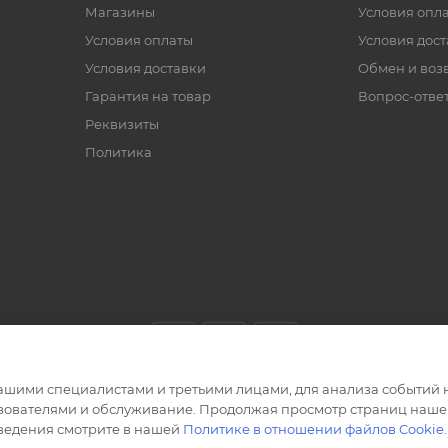
Магазины
Условия опл
Условия оплаты
Условия дос
Условия доставки
Обмен и воз
Гарантия на товар
Вопрос-отве
Реквизиты
Политика
ашими специалистами и третьими лицами, для анализа событий н
ьзователями и обслуживание. Продолжая просмотр страниц нашег
сведения смотрите в нашей
Политике в отношении файлов Cookie
.