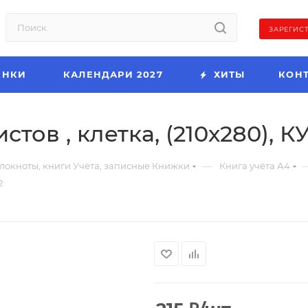
ЗАРЕГИС
ИНКИ
КАЛЕНДАРИ 2027
ХИТЫ
КОН
истов , клетка, (210х280), 
—
локноты, книги Учёта, записные Книжки
Книга учёта А4
2