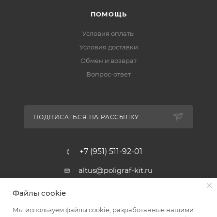
ПОМОЩЬ
Условия оплаты
Условия доставки
Обмен и возврат
Вопрос-ответ
ПОДПИСАТЬСЯ НА РАССЫЛКУ
+7 (951) 511-92-01
altus@poligraf-kit.ru
Магазин-склад ТЦ "Альтус"
Файлы cookie
Ростовская обл, Аксайский р-н,
пос. Янтарный, Малое Зеленое
Мы используем файлы cookie, разработанные нашими