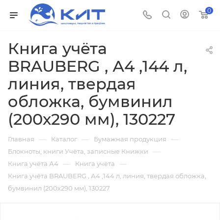
0
Книга учёта
BRAUBERG , А4 ,144 л,
линия, твердая
обложка, бумвинил
(200х290 мм), 130227
—
—
—
Главная
Каталог
Бумажная продукция
—
Блокноты, книги Учёта, записные Книжки
—
—
Книга учёта А4
Книга учёта
Книга учёта BRAUBERG , А4 ,144 л, линия, твердая обложка,
бумвинил (200х290 мм), 130227