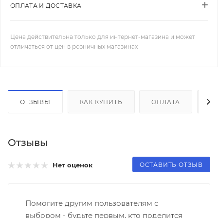
ОПЛАТА И ДОСТАВКА
Цена действительна только для интернет-магазина и может
отличаться от цен в розничных магазинах
ОТЗЫВЫ
КАК КУПИТЬ
ОПЛАТА
Д
Отзывы
ОСТАВИТЬ ОТЗЫВ
Нет оценок
Помогите другим пользователям с
выбором - будьте первым, кто поделится