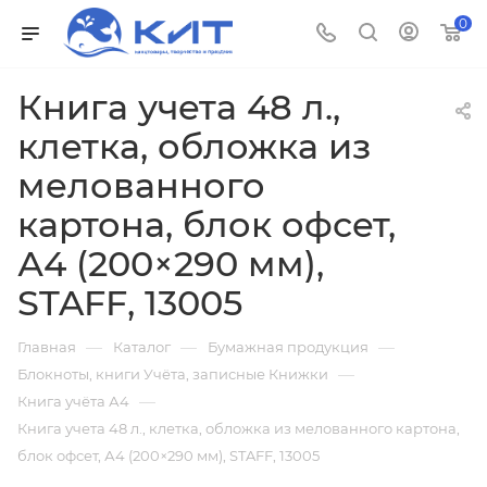
0
Книга учета 48 л.,
клетка, обложка из
мелованного
картона, блок офсет,
А4 (200×290 мм),
STAFF, 13005
—
—
—
Главная
Каталог
Бумажная продукция
—
Блокноты, книги Учёта, записные Книжки
—
Книга учёта А4
Книга учета 48 л., клетка, обложка из мелованного картона,
блок офсет, А4 (200×290 мм), STAFF, 13005