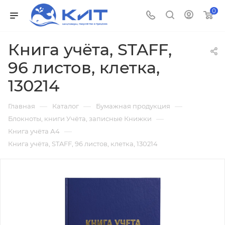
0
Книга учёта, STAFF,
96 листов, клетка,
130214
—
—
—
Главная
Каталог
Бумажная продукция
—
Блокноты, книги Учёта, записные Книжки
—
Книга учёта А4
Книга учёта, STAFF, 96 листов, клетка, 130214