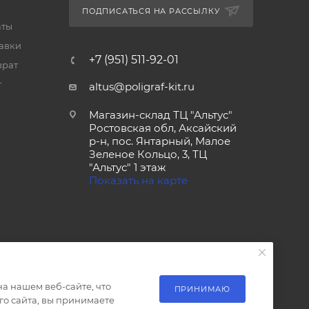
ПОДПИСАТЬСЯ НА РАССЫЛКУ
аты
тавки
+7 (951) 511-92-01
врат
т
altus@poligraf-kit.ru
Магазин-склад ТЦ "Альтус"
Ростовская обл, Аксайский
р-н, пос. Янтарный, Малое
Зеленое Кольцо, 3, ТЦ
"Альтус" 1 этаж
Показать на карте
а нашем веб-сайте, что
ПРИНИМАЮ
о сайта, вы принимаете