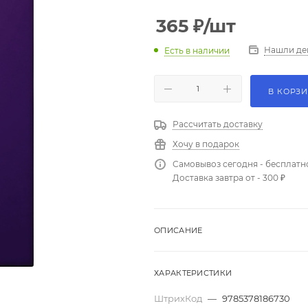
365
₽
/шт
Нашли де
Есть в наличии
В КОРЗ
Рассчитать доставку
Хочу в подарок
Самовывоз сегодня - бесплатн
Доставка завтра от - 300 ₽
ОПИСАНИЕ
ХАРАКТЕРИСТИКИ
ШтрихКод
—
9785378186730