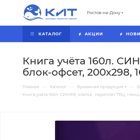
Ростов-на-Дону
КАТАЛОГ
АКЦИИ
НОВ
Книга учёта 160л. СИН
блок-офсет, 200х298, 
—
—
—
Главная
Каталог
Бумажная продукция
Б
Книга учёта 160л. СИНЯЯ, клетка , переплёт 7БЦ, глянц.