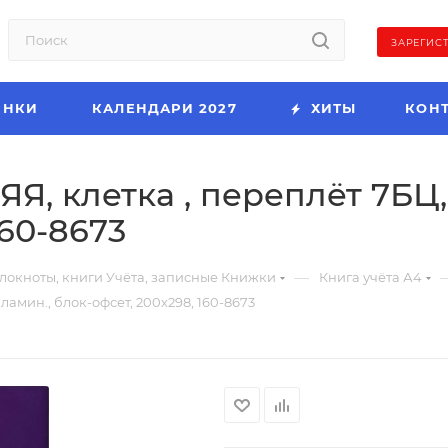
ЗАРЕГИС
ИНКИ
КАЛЕНДАРИ 2027
ХИТЫ
КОН
ЯЯ, клетка , переплёт 7БЦ,
160-8673
—
локноты, книги Учёта, записные Книжки
Книга учёта А4
ламин., блок-офсет, 200х298, 160-8673