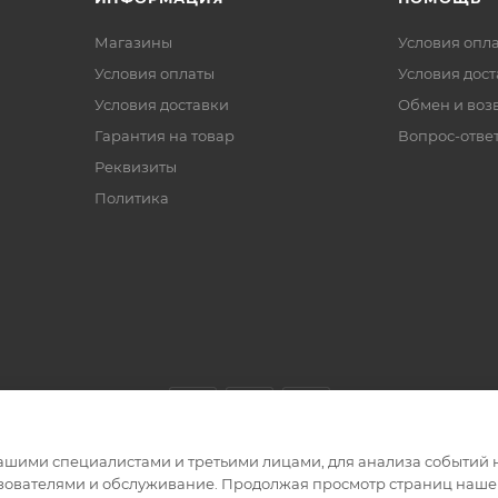
Магазины
Условия опл
Условия оплаты
Условия дос
Условия доставки
Обмен и воз
Гарантия на товар
Вопрос-отве
Реквизиты
Политика
ашими специалистами и третьими лицами, для анализа событий н
ьзователями и обслуживание. Продолжая просмотр страниц нашег