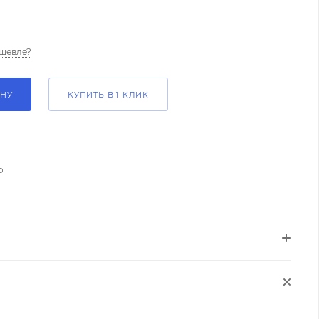
шевле?
ИНУ
КУПИТЬ В 1 КЛИК
о