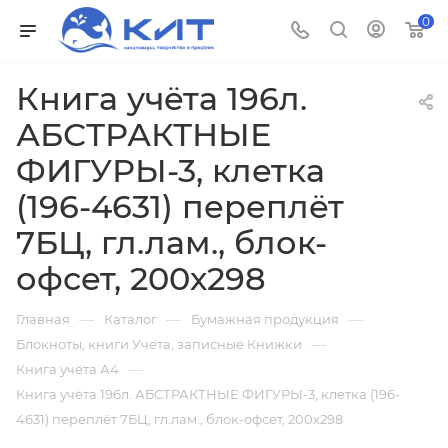
0
Книга учёта 196л.
АБСТРАКТНЫЕ
ФИГУРЫ-3, клетка
(196-4631) переплёт
7БЦ, гл.лам., блок-
офсет, 200х298
—
—
—
Главная
Каталог
Бумажная продукция
—
Блокноты, книги Учёта, записные Книжки
—
Книга учёта А4
Книга учёта 196л. АБСТРАКТНЫЕ ФИГУРЫ-3, клетка (196-
4631) переплёт 7БЦ, гл.лам., блок-офсет, 200х298