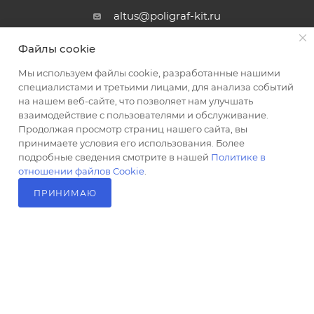
altus@poligraf-kit.ru
Магазин-склад ТЦ "Альтус"
Файлы cookie
Ростовская обл, Аксайский р-н,
пос. Янтарный, Малое Зеленое
Мы используем файлы cookie, разработанные нашими
Кольцо, 3, ТЦ "Альтус" 1 этаж
специалистами и третьими лицами, для анализа событий
Показать на карте
на нашем веб-сайте, что позволяет нам улучшать
взаимодействие с пользователями и обслуживание.
Продолжая просмотр страниц нашего сайта, вы
принимаете условия его использования. Более
подробные сведения смотрите в нашей
Политике в
отношении файлов Cookie
.
ПРИНИМАЮ
В КОРЗИНУ
2026 © Полиграф кит - интернет-магазин