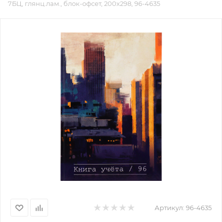
7БЦ, глянц.лам., блок-офсет, 200х298, 96-4635
Артикул:
96-4635