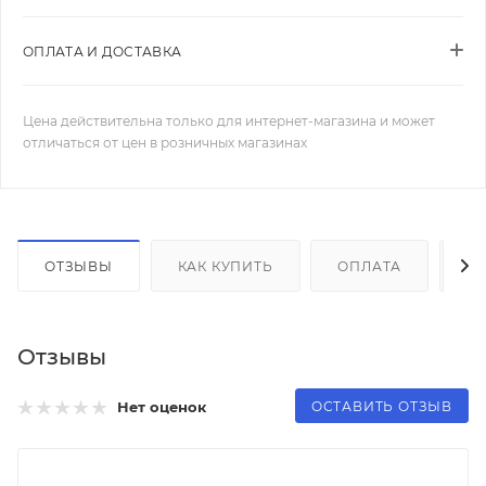
ОПЛАТА И ДОСТАВКА
Цена действительна только для интернет-магазина и может
отличаться от цен в розничных магазинах
ОТЗЫВЫ
КАК КУПИТЬ
ОПЛАТА
Д
Отзывы
ОСТАВИТЬ ОТЗЫВ
Нет оценок