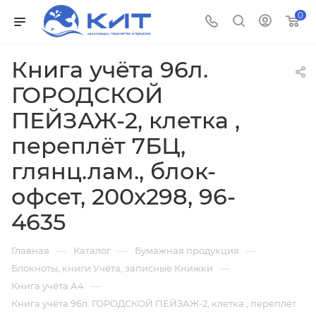
0
Книга учёта 96л.
ГОРОДСКОЙ
ПЕЙЗАЖ-2, клетка ,
переплёт 7БЦ,
глянц.лам., блок-
офсет, 200х298, 96-
4635
—
—
—
Главная
Каталог
Бумажная продукция
—
Блокноты, книги Учёта, записные Книжки
—
Книга учёта А4
Книга учёта 96л. ГОРОДСКОЙ ПЕЙЗАЖ-2, клетка , переплёт