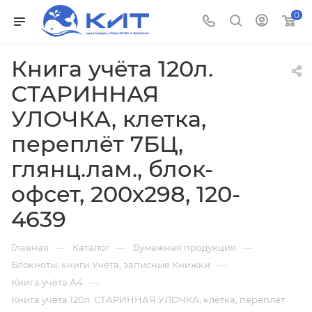
0
Книга учёта 120л.
СТАРИННАЯ
УЛОЧКА, клетка,
переплёт 7БЦ,
глянц.лам., блок-
офсет, 200х298, 120-
4639
—
—
—
Главная
Каталог
Бумажная продукция
—
Блокноты, книги Учёта, записные Книжки
—
Книга учёта А4
Книга учёта 120л. СТАРИННАЯ УЛОЧКА, клетка, переплёт