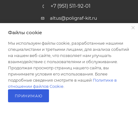
+7 (951) 511-92-01
altus@poligraf-kit.ru
Магазин-склад ТЦ "Альтус"
Файлы cookie
Ростовская обл, Аксайский р-н,
пос. Янтарный, Малое Зеленое
Мы используем файлы cookie, разработанные нашими
Кольцо, 3, ТЦ "Альтус" 1 этаж
специалистами и третьими лицами, для анализа событий
Показать на карте
на нашем веб-сайте, что позволяет нам улучшать
взаимодействие с пользователями и обслуживание.
Продолжая просмотр страниц нашего сайта, вы
принимаете условия его использования. Более
подробные сведения смотрите в нашей
Политике в
отношении файлов Cookie
.
ПРИНИМАЮ
В КОРЗИНУ
2026 © Полиграф кит - интернет-магазин