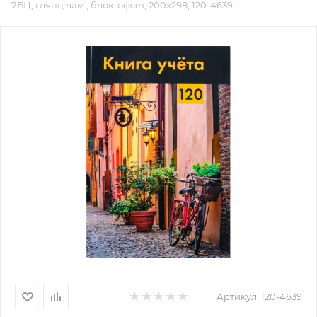
7БЦ, глянц.лам., блок-офсет, 200х298, 120-4639
Артикул:
120-4639