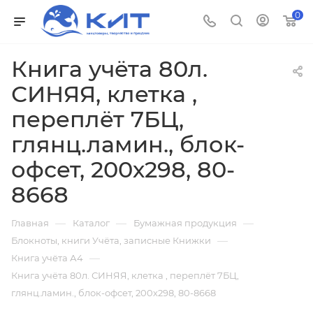
0
Книга учёта 80л.
СИНЯЯ, клетка ,
переплёт 7БЦ,
глянц.ламин., блок-
офсет, 200х298, 80-
8668
—
—
—
Главная
Каталог
Бумажная продукция
—
Блокноты, книги Учёта, записные Книжки
—
Книга учёта А4
Книга учёта 80л. СИНЯЯ, клетка , переплёт 7БЦ,
глянц.ламин., блок-офсет, 200х298, 80-8668