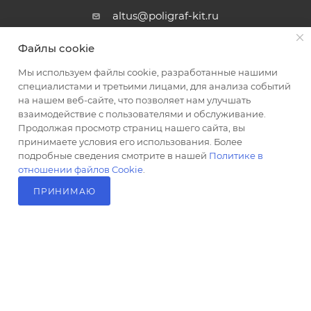
altus@poligraf-kit.ru
Магазин-склад ТЦ "Альтус"
Файлы cookie
Ростовская обл, Аксайский р-н,
пос. Янтарный, Малое Зеленое
Мы используем файлы cookie, разработанные нашими
Кольцо, 3, ТЦ "Альтус" 1 этаж
специалистами и третьими лицами, для анализа событий
Показать на карте
на нашем веб-сайте, что позволяет нам улучшать
взаимодействие с пользователями и обслуживание.
Продолжая просмотр страниц нашего сайта, вы
принимаете условия его использования. Более
подробные сведения смотрите в нашей
Политике в
отношении файлов Cookie
.
ПРИНИМАЮ
В КОРЗИНУ
2026 © Полиграф кит - интернет-магазин