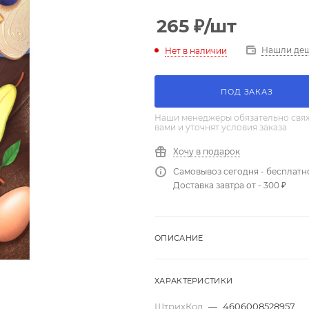
265
₽
/шт
Нашли де
Нет в наличии
ПОД ЗАКАЗ
Наши менеджеры обязательно свяж
вами и уточнят условия заказа
Хочу в подарок
Самовывоз сегодня - бесплатн
Доставка завтра от - 300 ₽
ОПИСАНИЕ
ХАРАКТЕРИСТИКИ
ШтрихКод
—
4606008528957