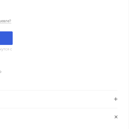
шевле?
утся с
о