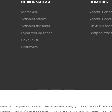
ИНФОРМАЦИЯ
ПОМОЩЬ
Магазины
Условия опл
Условия оплаты
Условия дос
Условия доставки
Обмен и воз
Гарантия на товар
Вопрос-отве
Реквизиты
Политика
ашими специалистами и третьими лицами, для анализа событий н
ьзователями и обслуживание. Продолжая просмотр страниц нашег