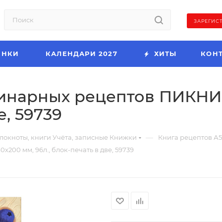
ЗАРЕГИС
ИНКИ
КАЛЕНДАРИ 2027
ХИТЫ
КОН
линарных рецептов ПИКНИК
е, 59739
—
локноты, книги Учёта, записные Книжки
Книга рецептов А5
200 мм, 96л., блок-печать в две, 59739