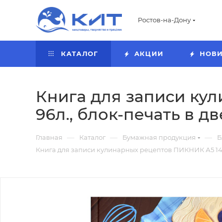
Ростов-на-Дону
КАТАЛОГ
АКЦИИ
НОВ
Книга для записи ку
96л., блок-печать в дв
—
—
—
Главная
Каталог
Бумажная продукция
Б
Книга для записи кулинарных рецептов ПИКНИК А5 140х