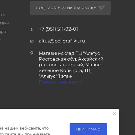
ПОДПИСАТЬСЯ НА РАССЫЛКУ
аты
тавки
+7 (951) 511-92-01
врат
т
altus@poligraf-kit.ru
Магазин-склад ТЦ "Альтус"
Ростовская обл, Аксайский
р-н, пос. Янтарный, Малое
Зеленое Кольцо, 3, ТЦ
"Альтус" 1 этаж
Показать на карте
а нашем веб-сайте, что
ПРИНИМАЮ
о сайта, вы принимаете