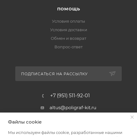
ПОМОЩЬ
Условия оплаты
Условия доставки
Обмен и возврат
Вопрос-ответ
ПОДПИСАТЬСЯ НА РАССЫЛКУ
+7 (951) 511-92-01
altus@poligraf-kit.ru
Магазин-склад ТЦ "Альтус"
Файлы cookie
Ростовская обл, Аксайский р-н,
пос. Янтарный, Малое Зеленое
Мы используем файлы cookie, разработанные нашими