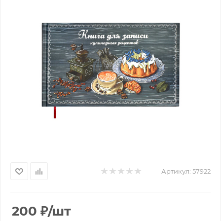
Артикул:
57922
200
₽
/шт