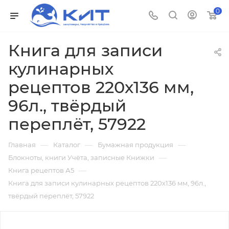
0
Книга для записи
кулинарных
рецептов 220х136 мм,
96л., твёрдый
переплёт, 57922
—
—
—
Главная
Каталог
Бумажная продукция
—
Блокноты, книги Учёта, записные Книжки
—
Книга рецептов А5
Книга для записи кулинарных рецептов 220х136 мм, 96л.,
твёрдый переплёт, 57922