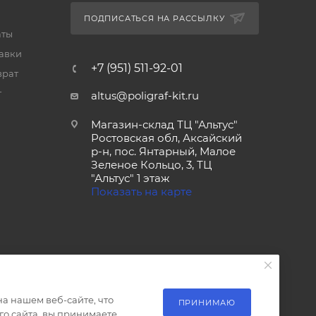
ПОДПИСАТЬСЯ НА РАССЫЛКУ
аты
тавки
+7 (951) 511-92-01
врат
т
altus@poligraf-kit.ru
Магазин-склад ТЦ "Альтус"
Ростовская обл, Аксайский
р-н, пос. Янтарный, Малое
Зеленое Кольцо, 3, ТЦ
"Альтус" 1 этаж
Показать на карте
а нашем веб-сайте, что
ПРИНИМАЮ
о сайта, вы принимаете