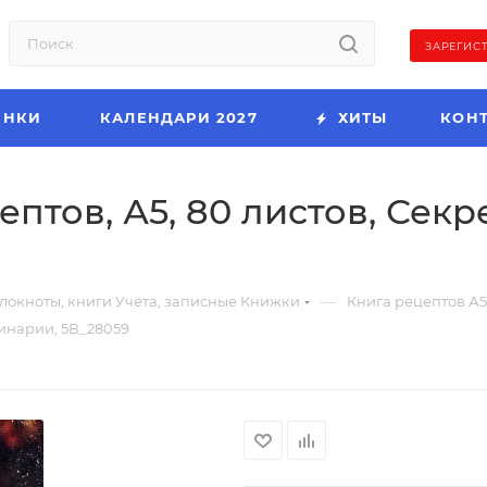
ЗАРЕГИС
ИНКИ
КАЛЕНДАРИ 2027
ХИТЫ
КОН
ептов, А5, 80 листов, Сек
—
локноты, книги Учёта, записные Книжки
Книга рецептов А5
линарии, 5В_28059