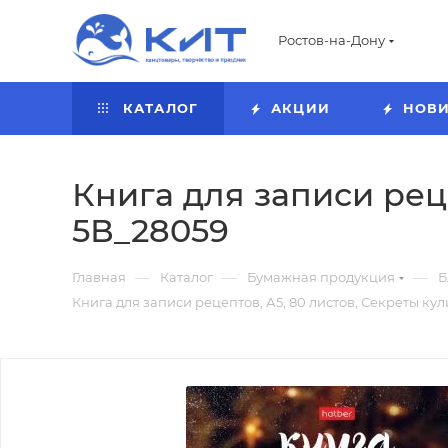
Ростов-на-Дону
КАТАЛОГ
АКЦИИ
НОВ
Книга для записи рец
5В_28059
—
—
—
Главная
Каталог
Бумажная продукция
Б
Книга для записи рецептов, А5, 80 листов, Секреты ку