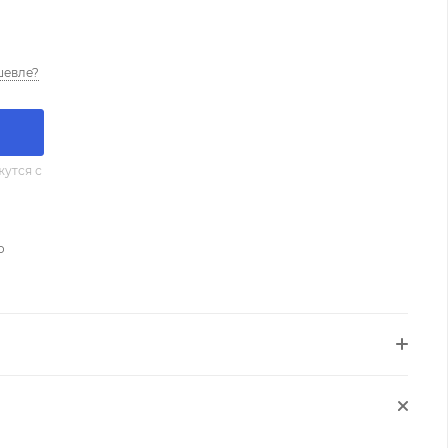
шевле?
утся с
о