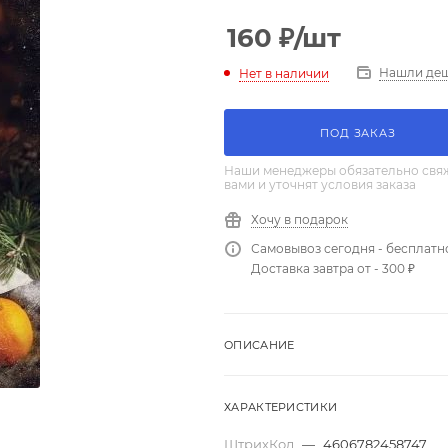
160
₽
/шт
Нашли де
Нет в наличии
ПОД ЗАКАЗ
Наши менеджеры обязательно свяж
вами и уточнят условия заказа
Хочу в подарок
Самовывоз сегодня - бесплатн
Доставка завтра от - 300 ₽
ОПИСАНИЕ
ХАРАКТЕРИСТИКИ
ШтрихКод
—
4606782458747