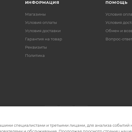
ИНФОРМАЦИЯ
ПОМОЩЬ
Магазины
Условия опл
Условия оплаты
Условия дос
Условия доставки
Обмен и воз
Гарантия на товар
Вопрос-отве
Реквизиты
Политика
ашими специалистами и третьими лицами, для анализа событий н
ьзователями и обслуживание. Продолжая просмотр страниц нашег