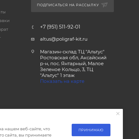
ПОДПИСАТЬСЯ НА РАССЫЛКУ
аты
тавки
+7 (951) 511-92-01
врат
т
altus@poligraf-kit.ru
Магазин-склад ТЦ "Альтус"
Ростовская обл, Аксайский
р-н, пос. Янтарный, Малое
Зеленое Кольцо, 3, ТЦ
"Альтус" 1 этаж
Показать на карте
а нашем веб-сайте, что
ПРИНИМАЮ
о сайта, вы принимаете