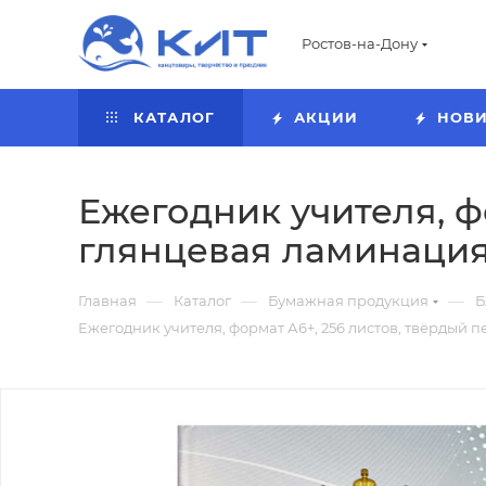
Ростов-на-Дону
КАТАЛОГ
АКЦИИ
НОВ
Ежегодник учителя, ф
глянцевая ламинация
—
—
—
Главная
Каталог
Бумажная продукция
Б
Ежегодник учителя, формат А6+, 256 листов, твёрдый 