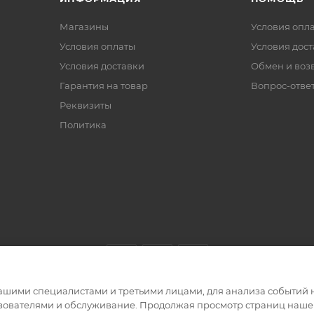
Магазины
Условия опл
Условия оплаты
Условия дос
Условия доставки
Обмен и воз
Гарантия на товар
Вопрос-отве
Реквизиты
Политика
ашими специалистами и третьими лицами, для анализа событий н
ьзователями и обслуживание. Продолжая просмотр страниц нашег