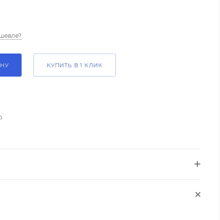
шевле?
ИНУ
КУПИТЬ В 1 КЛИК
о