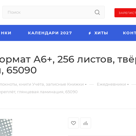
ЗАРЕГИС
ИНКИ
КАЛЕНДАРИ 2027
ХИТЫ
КОН
ормат А6+, 256 листов, тв
, 65090
—
—
локноты, книги Учёта, записные Книжки
Ежедневники
переплёт, глянцевая ламинация, 65090