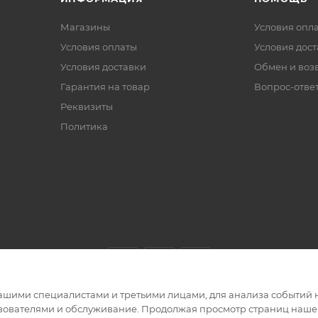
Магазины
Условия опл
Условия оплаты
Условия дос
Условия доставки
Обмен и воз
Гарантия на товар
Вопрос-отве
Реквизиты
Политика
ашими специалистами и третьими лицами, для анализа событий н
ьзователями и обслуживание. Продолжая просмотр страниц нашег