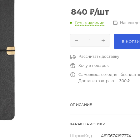
840
₽
/шт
Нашли де
Есть в наличии
В КОРЗ
Рассчитать доставку
Хочу в подарок
Самовывоз сегодня - бесплатн
Доставка завтра от - 300 ₽
ОПИСАНИЕ
ХАРАКТЕРИСТИКИ
ШтрихКод
—
4813674197374