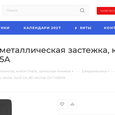
ЗАРЕГИС
ИНКИ
КАЛЕНДАРИ 2027
ХИТЫ
КОН
 металлическая застежка, к
25А
—
—
локноты, книги Учёта, записные Книжки
Ежедневники
ляссе, 14х21 см, 80 листов, DV-14825А