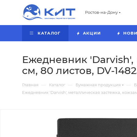
Ростов-на-Дону
КАТАЛОГ
АКЦИИ
НОВ
Ежедневник 'Darvish',
см, 80 листов, DV-148
—
—
—
Главная
Каталог
Бумажная продукция
Б
Ежедневник 'Darvish', металлическая застежка, кожзам, 