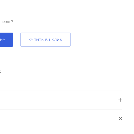
шевле?
ИНУ
КУПИТЬ В 1 КЛИК
о