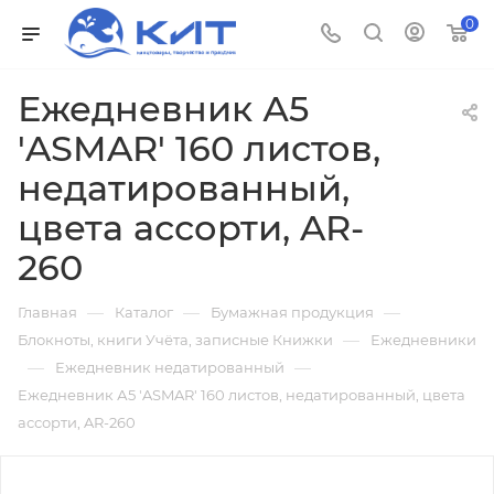
0
Ежедневник А5
'ASMAR' 160 листов,
недатированный,
цвета ассорти, AR-
260
—
—
—
Главная
Каталог
Бумажная продукция
—
Блокноты, книги Учёта, записные Книжки
Ежедневники
—
—
Ежедневник недатированный
Ежедневник А5 'ASMAR' 160 листов, недатированный, цвета
ассорти, AR-260