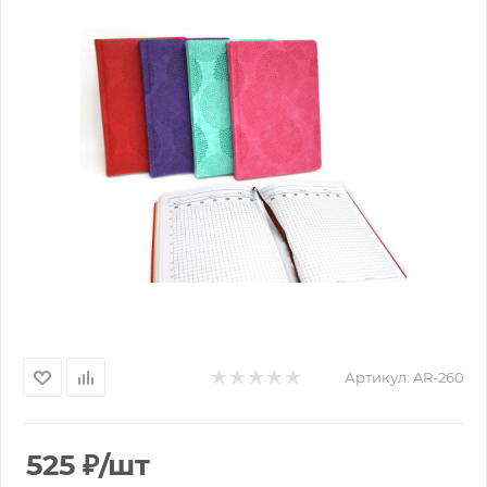
Артикул:
AR-260
525
₽
/шт