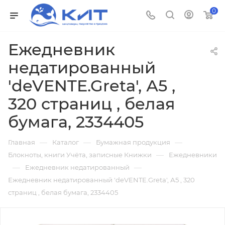
0
Ежедневник
недатированный
'deVENTE.Greta', А5 ,
320 страниц , белая
бумага, 2334405
—
—
—
Главная
Каталог
Бумажная продукция
—
Блокноты, книги Учёта, записные Книжки
Ежедневники
—
—
Ежедневник недатированный
Ежедневник недатированный 'deVENTE.Greta', А5 , 320
страниц , белая бумага, 2334405