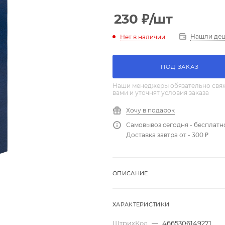
230
₽
/шт
Нашли де
Нет в наличии
ПОД ЗАКАЗ
Наши менеджеры обязательно свяж
вами и уточнят условия заказа
Хочу в подарок
Самовывоз сегодня - бесплатн
Доставка завтра от - 300 ₽
ОПИСАНИЕ
ХАРАКТЕРИСТИКИ
ШтрихКод
—
4665306149271