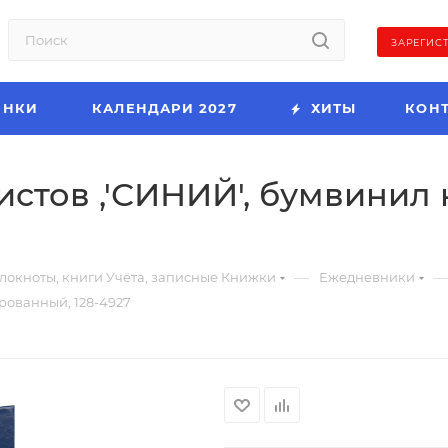
ЗАРЕГИС
ИНКИ
КАЛЕНДАРИ 2027
ХИТЫ
КОН
листов ,'СИНИЙ', бумвини
—
—
локноты, книги Учёта, записные Книжки
Ежедневники
ированный, 128-4927