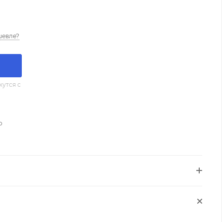
шевле?
утся с
о