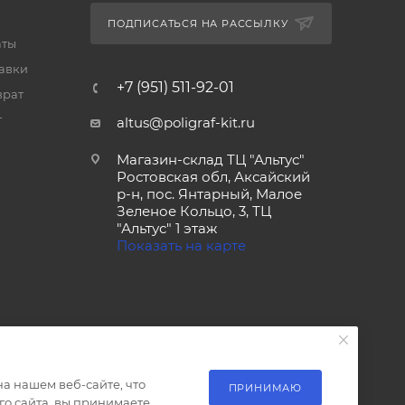
ПОДПИСАТЬСЯ НА РАССЫЛКУ
аты
тавки
+7 (951) 511-92-01
врат
т
altus@poligraf-kit.ru
Магазин-склад ТЦ "Альтус"
Ростовская обл, Аксайский
р-н, пос. Янтарный, Малое
Зеленое Кольцо, 3, ТЦ
"Альтус" 1 этаж
Показать на карте
а нашем веб-сайте, что
ПРИНИМАЮ
о сайта, вы принимаете