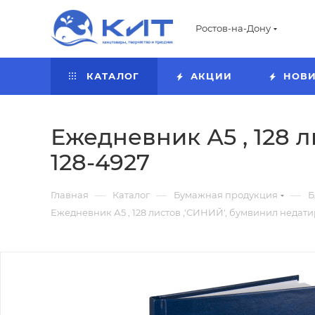
Ростов-на-Дону
КАТАЛОГ
АКЦИИ
НОВ
Ежедневник А5 , 128 
128-4927
—
—
—
Главная
Каталог
Бумажная продукция
Б
Ежедневник А5 , 128 листов ,'СИНИЙ', бумвинил недат