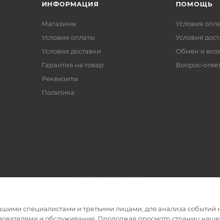
ИНФОРМАЦИЯ
ПОМОЩЬ
Магазины
Условия опл
Условия оплаты
Условия дос
Условия доставки
Обмен и воз
Гарантия на товар
Вопрос-отве
Реквизиты
Политика
ашими специалистами и третьими лицами, для анализа событий н
ьзователями и обслуживание. Продолжая просмотр страниц нашег