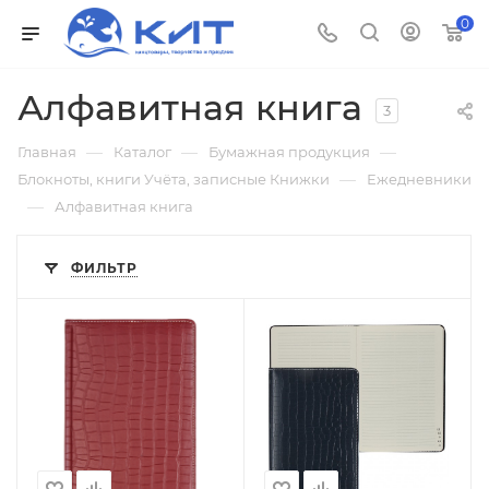
0
Алфавитная книга
3
—
—
—
Главная
Каталог
Бумажная продукция
—
Блокноты, книги Учёта, записные Книжки
Ежедневники
—
Алфавитная книга
ФИЛЬТР