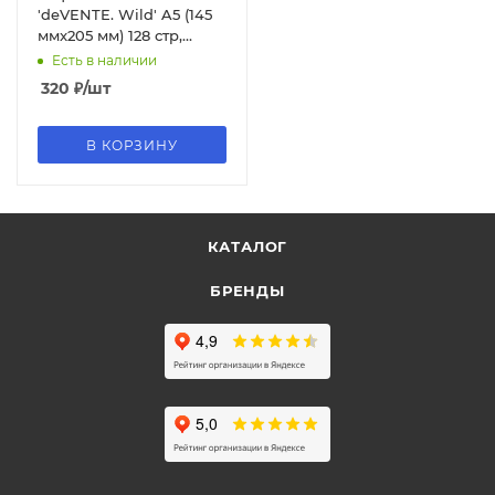
'deVENTE. Wild' A5 (145
ммx205 мм) 128 стр,
белая бумага 70 г;м²,
Есть в наличии
2030401
320
₽
/шт
В КОРЗИНУ
КАТАЛОГ
БРЕНДЫ