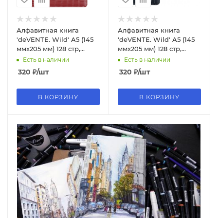
Алфавитная книга
Алфавитная книга
'deVENTE. Wild' A5 (145
'deVENTE. Wild' A5 (145
ммx205 мм) 128 стр,
ммx205 мм) 128 стр,
белая бумага 70 г;м²,
белая бумага 70 г;м²,
Есть в наличии
Есть в наличии
2030100
2030402
320
₽
/шт
320
₽
/шт
В КОРЗИНУ
В КОРЗИНУ