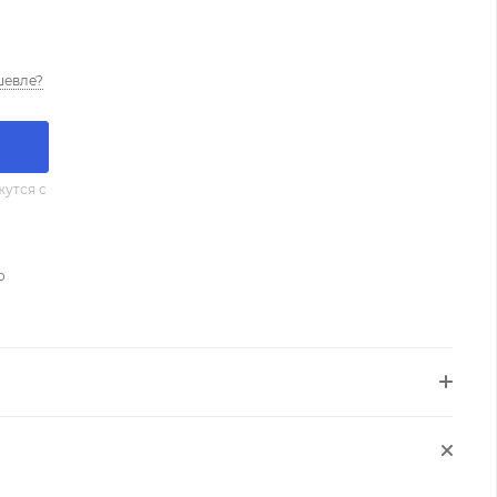
шевле?
утся с
о