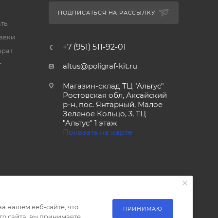
ПОДПИСАТЬСЯ НА РАССЫЛКУ
аты
тавки
+7 (951) 511-92-01
врат
т
altus@poligraf-kit.ru
Магазин-склад ТЦ "Альтус"
Ростовская обл, Аксайский
р-н, пос. Янтарный, Малое
Зеленое Кольцо, 3, ТЦ
"Альтус" 1 этаж
Показать на карте
а нашем веб-сайте, что
ПРИНИМАЮ
о сайта, вы принимаете