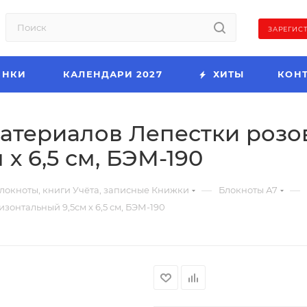
ЗАРЕГИС
ИНКИ
КАЛЕНДАРИ 2027
ХИТЫ
КОН
материалов Лепестки роз
х 6,5 см, БЭМ-190
—
—
локноты, книги Учёта, записные Книжки
Блокноты А7
зонтальный 9,5см х 6,5 см, БЭМ-190