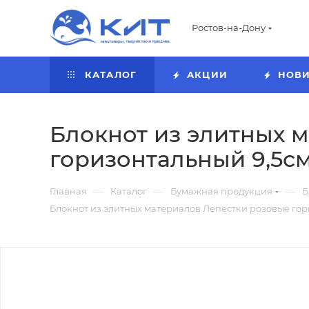
Ростов-на-Дону
КАТАЛОГ
АКЦИИ
НОВ
Блокнот из элитных 
горизонтальный 9,5см 
—
—
—
Главная
Каталог
Бумажная продукция
Б
Блокнот из элитных материалов Лепестки розовые гори