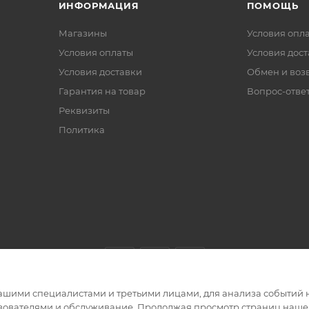
ИНФОРМАЦИЯ
ПОМОЩЬ
Магазины
Условия опл
Условия оплаты
Условия дос
Условия доставки
Обмен и воз
Гарантия на товар
Вопрос-отве
Реквизиты
Политика
ашими специалистами и третьими лицами, для анализа событий н
ьзователями и обслуживание. Продолжая просмотр страниц нашег