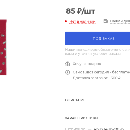
85
₽
/шт
Нашли де
Нет в наличии
ПОД ЗАКАЗ
Наши менеджеры обязательно свяж
вами и уточнят условия заказа
Хочу в подарок
Самовывоз сегодня - бесплатн
Доставка завтра от - 300 ₽
ОПИСАНИЕ
ХАРАКТЕРИСТИКИ
ШтрихКод
—
4607140628826