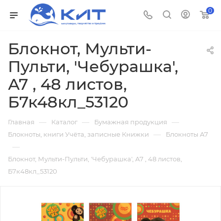
0
Блокнот, Мульти-
Пульти, 'Чебурашка',
А7 , 48 листов,
Б7к48кл_53120
—
—
—
Главная
Каталог
Бумажная продукция
—
Блокноты, книги Учёта, записные Книжки
Блокноты А7
—
Блокнот, Мульти-Пульти, 'Чебурашка', А7 , 48 листов,
Б7к48кл_53120