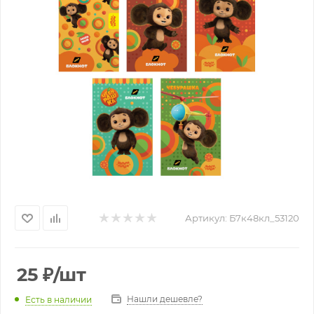
Артикул:
Б7к48кл_53120
25
₽
/шт
Нашли дешевле?
Есть в наличии