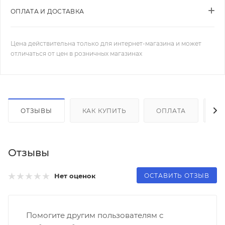
ОПЛАТА И ДОСТАВКА
Цена действительна только для интернет-магазина и может
отличаться от цен в розничных магазинах
ОТЗЫВЫ
КАК КУПИТЬ
ОПЛАТА
Д
Отзывы
ОСТАВИТЬ ОТЗЫВ
Нет оценок
Помогите другим пользователям с