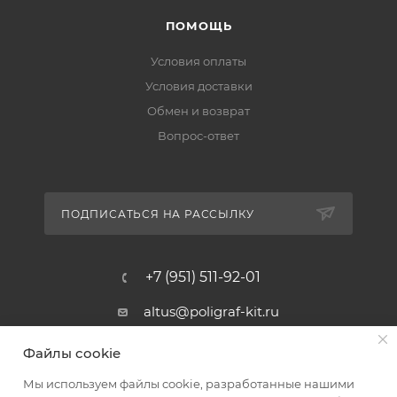
ПОМОЩЬ
Условия оплаты
Условия доставки
Обмен и возврат
Вопрос-ответ
ПОДПИСАТЬСЯ НА РАССЫЛКУ
+7 (951) 511-92-01
altus@poligraf-kit.ru
Магазин-склад ТЦ "Альтус"
Файлы cookie
Ростовская обл, Аксайский р-н,
пос. Янтарный, Малое Зеленое
Мы используем файлы cookie, разработанные нашими