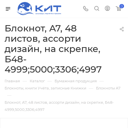
0
Блокнот, А7, 48
листов, ассорти
дизайн, на скрепке,
Б48-
4999;5000;3306;4997
—
—
—
Главная
Каталог
Бумажная продукция
—
Блокноты, книги Учёта, записные Книжки
Блокноты А7
—
Блокнот, А7, 48 листов, ассорти дизайн, на скрепке, Б48-
4999;5000;3306;4997