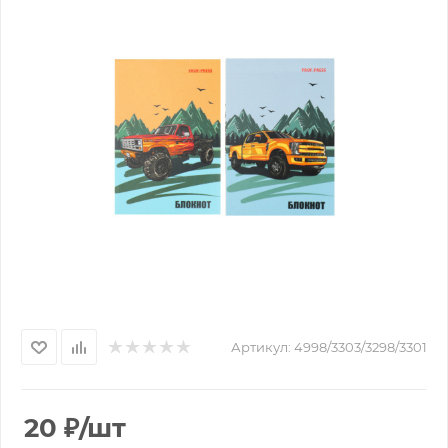
Артикул:
4998/3303/3298/3301
20
₽
/шт