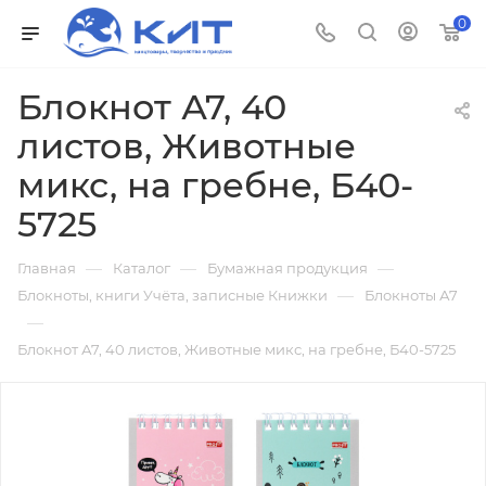
0
Блокнот А7, 40
листов, Животные
микс, на гребне, Б40-
5725
—
—
—
Главная
Каталог
Бумажная продукция
—
Блокноты, книги Учёта, записные Книжки
Блокноты А7
—
Блокнот А7, 40 листов, Животные микс, на гребне, Б40-5725