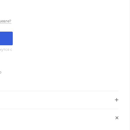
шевле?
утся с
о