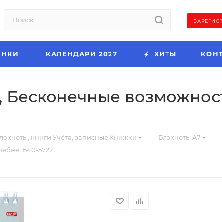
ЗАРЕГИС
ИНКИ
КАЛЕНДАРИ 2027
ХИТЫ
КОН
в, Бесконечные возможност
—
—
локноты, книги Учёта, записные Книжки
Блокноты А7
ребне, Б40-5722