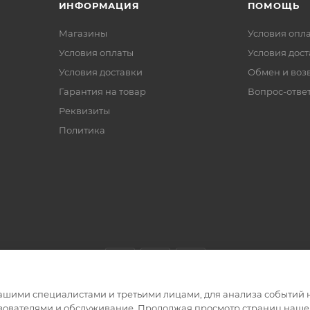
ИНФОРМАЦИЯ
ПОМОЩЬ
Магазины
Условия опл
Условия оплаты
Условия дос
Условия доставки
Обмен и воз
Гарантия на товар
Вопрос-отве
Реквизиты
Политика
ашими специалистами и третьими лицами, для анализа событий н
ьзователями и обслуживание. Продолжая просмотр страниц нашег