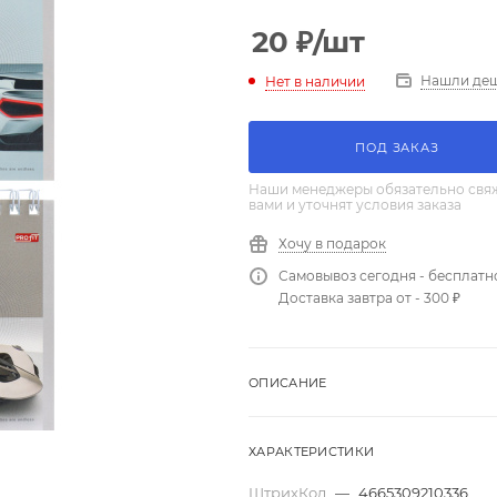
20
₽
/шт
Нашли де
Нет в наличии
ПОД ЗАКАЗ
Наши менеджеры обязательно свяж
вами и уточнят условия заказа
Хочу в подарок
Самовывоз сегодня - бесплатн
Доставка завтра от - 300 ₽
ОПИСАНИЕ
ХАРАКТЕРИСТИКИ
ШтрихКод
—
4665309210336