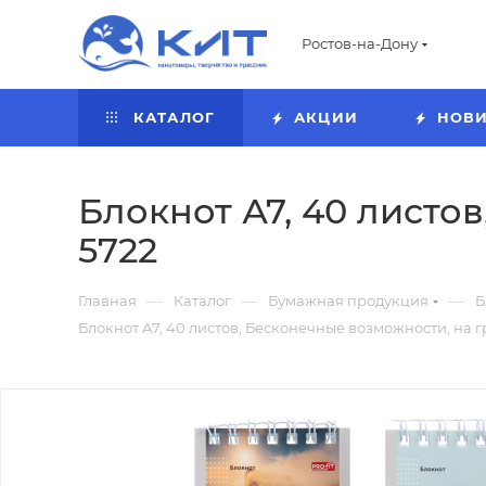
Ростов-на-Дону
КАТАЛОГ
АКЦИИ
НОВ
Блокнот А7, 40 листо
5722
—
—
—
Главная
Каталог
Бумажная продукция
Б
Блокнот А7, 40 листов, Бесконечные возможности, на г