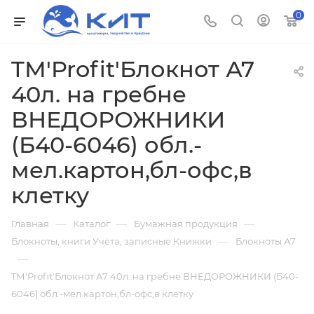
0
TМ'Profit'Блокнот А7
40л. на гребне
ВНЕДОРОЖНИКИ
(Б40-6046) обл.-
мел.картон,бл-офс,в
клетку
—
—
—
Главная
Каталог
Бумажная продукция
—
Блокноты, книги Учёта, записные Книжки
Блокноты А7
—
TМ'Profit'Блокнот А7 40л. на гребне ВНЕДОРОЖНИКИ (Б40-
6046) обл.-мел.картон,бл-офс,в клетку