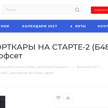
ЗАРЕГИС
ИНКИ
КАЛЕНДАРИ 2027
ХИТЫ
КОН
РТКАРЫ НА СТАРТЕ-2 (Б48
-офсет
—
—
локноты, книги Учёта, записные Книжки
Блокноты А7
БС, цвет.мелов.обл, блок-офсет