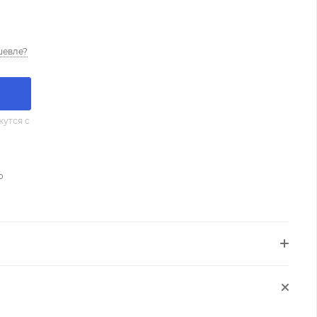
шевле?
утся с
о