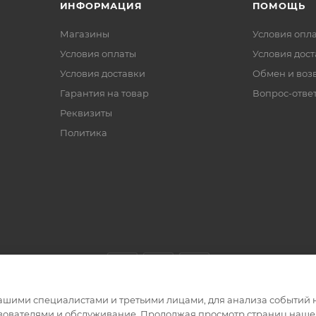
ИНФОРМАЦИЯ
ПОМОЩЬ
Магазины
Условия опл
Условия оплаты
Условия дос
Условия доставки
Обмен и воз
Гарантия на товар
Вопрос-отве
Реквизиты
Политика
ашими специалистами и третьими лицами, для анализа событий н
ьзователями и обслуживание. Продолжая просмотр страниц нашег