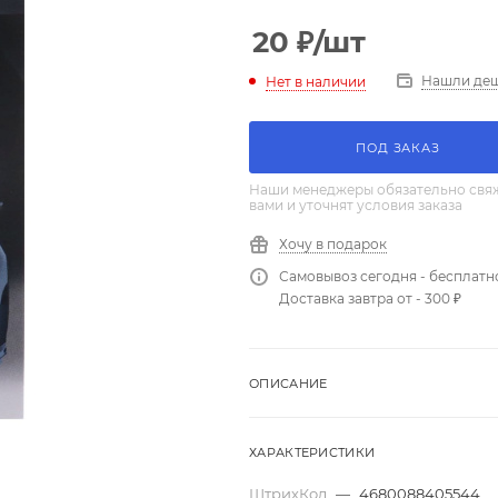
20
₽
/шт
Нашли де
Нет в наличии
ПОД ЗАКАЗ
Наши менеджеры обязательно свяж
вами и уточнят условия заказа
Хочу в подарок
Самовывоз сегодня - бесплатн
Доставка завтра от - 300 ₽
ОПИСАНИЕ
ХАРАКТЕРИСТИКИ
ШтрихКод
—
4680088405544