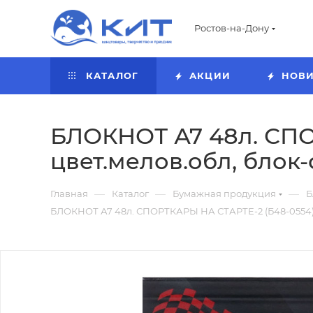
Ростов-на-Дону
КАТАЛОГ
АКЦИИ
НОВ
БЛОКНОТ А7 48л. СПО
цвет.мелов.обл, блок
—
—
—
Главная
Каталог
Бумажная продукция
Б
БЛОКНОТ А7 48л. СПОРТКАРЫ НА СТАРТЕ-2 (Б48-0554) К