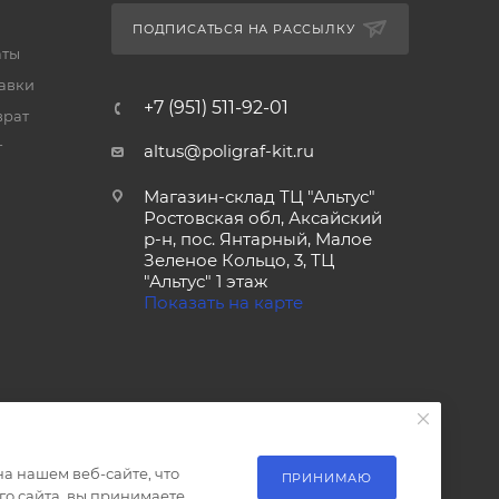
ПОДПИСАТЬСЯ НА РАССЫЛКУ
аты
тавки
+7 (951) 511-92-01
врат
т
altus@poligraf-kit.ru
Магазин-склад ТЦ "Альтус"
Ростовская обл, Аксайский
р-н, пос. Янтарный, Малое
Зеленое Кольцо, 3, ТЦ
"Альтус" 1 этаж
Показать на карте
а нашем веб-сайте, что
ПРИНИМАЮ
о сайта, вы принимаете