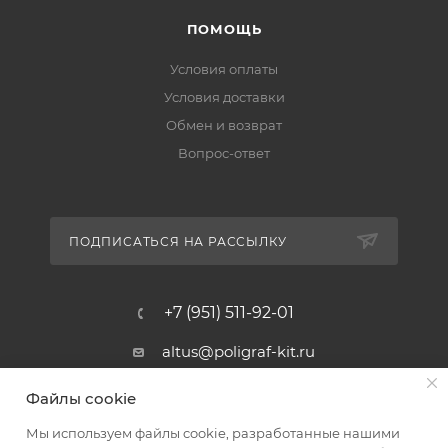
ПОМОЩЬ
Условия оплаты
Условия доставки
Обмен и возврат
Вопрос-ответ
ПОДПИСАТЬСЯ НА РАССЫЛКУ
+7 (951) 511-92-01
altus@poligraf-kit.ru
Магазин-склад ТЦ "Альтус"
Файлы cookie
Ростовская обл, Аксайский р-н,
пос. Янтарный, Малое Зеленое
Мы используем файлы cookie, разработанные нашими