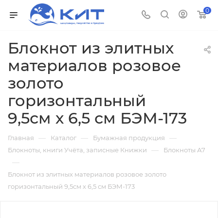
0
Блокнот из элитных
материалов розовое
золото
горизонтальный
9,5см х 6,5 см БЭМ-173
—
—
—
Главная
Каталог
Бумажная продукция
—
Блокноты, книги Учёта, записные Книжки
Блокноты А7
—
Блокнот из элитных материалов розовое золото
горизонтальный 9,5см х 6,5 см БЭМ-173