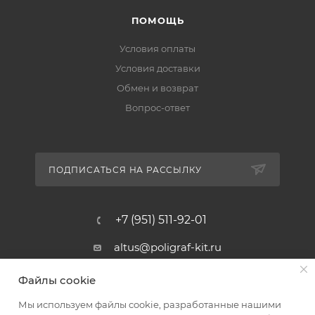
ПОМОЩЬ
Условия оплаты
Условия доставки
Обмен и возврат
Вопрос-ответ
ПОДПИСАТЬСЯ НА РАССЫЛКУ
+7 (951) 511-92-01
altus@poligraf-kit.ru
Магазин-склад ТЦ "Альтус"
Файлы cookie
Ростовская обл, Аксайский р-н,
пос. Янтарный, Малое Зеленое
Мы используем файлы cookie, разработанные нашими