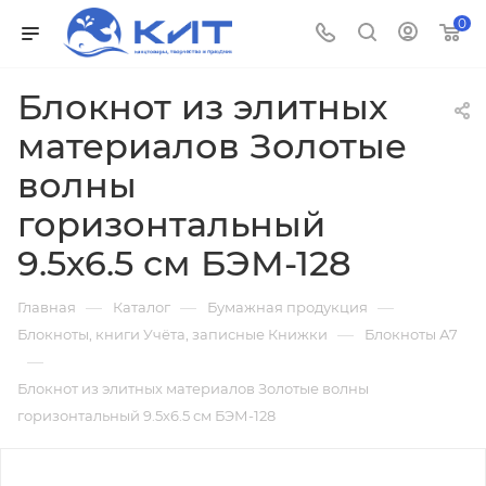
0
Блокнот из элитных
материалов Золотые
волны
горизонтальный
9.5х6.5 см БЭМ-128
—
—
—
Главная
Каталог
Бумажная продукция
—
Блокноты, книги Учёта, записные Книжки
Блокноты А7
—
Блокнот из элитных материалов Золотые волны
горизонтальный 9.5х6.5 см БЭМ-128