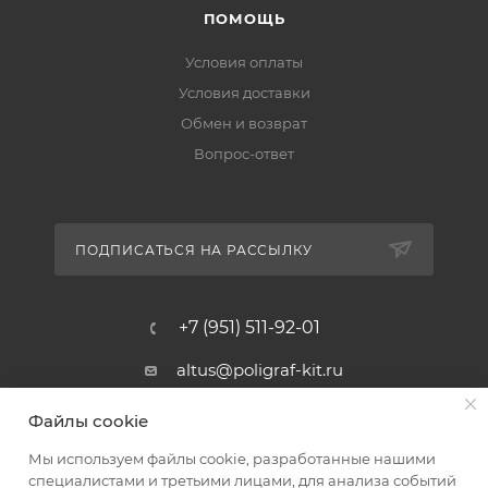
ПОМОЩЬ
Условия оплаты
Условия доставки
Обмен и возврат
Вопрос-ответ
ПОДПИСАТЬСЯ НА РАССЫЛКУ
+7 (951) 511-92-01
altus@poligraf-kit.ru
Магазин-склад ТЦ "Альтус"
Файлы cookie
Ростовская обл, Аксайский р-н,
пос. Янтарный, Малое Зеленое
Мы используем файлы cookie, разработанные нашими
Кольцо, 3, ТЦ "Альтус" 1 этаж
специалистами и третьими лицами, для анализа событий