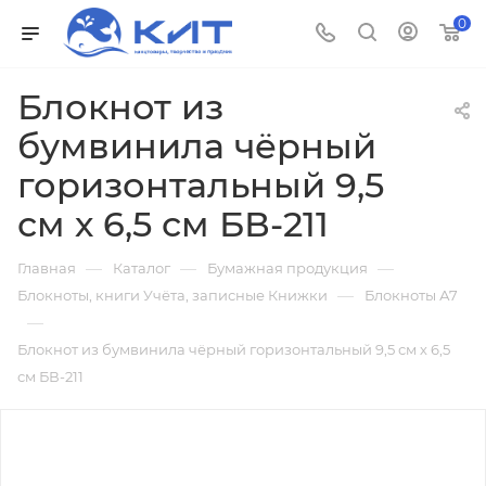
0
Блокнот из
бумвинила чёрный
горизонтальный 9,5
см х 6,5 см БВ-211
—
—
—
Главная
Каталог
Бумажная продукция
—
Блокноты, книги Учёта, записные Книжки
Блокноты А7
—
Блокнот из бумвинила чёрный горизонтальный 9,5 см х 6,5
см БВ-211