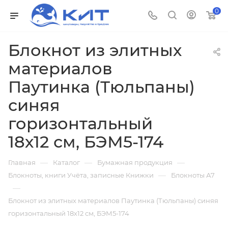
0
Блокнот из элитных
материалов
Паутинка (Тюльпаны)
синяя
горизонтальный
18х12 см, БЭМ5-174
—
—
—
Главная
Каталог
Бумажная продукция
—
Блокноты, книги Учёта, записные Книжки
Блокноты А7
—
Блокнот из элитных материалов Паутинка (Тюльпаны) синяя
горизонтальный 18х12 см, БЭМ5-174