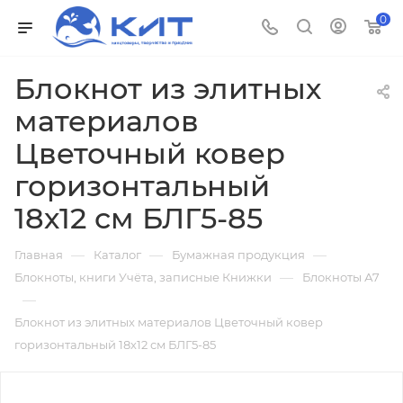
0
Блокнот из элитных
материалов
Цветочный ковер
горизонтальный
18х12 см БЛГ5-85
—
—
—
Главная
Каталог
Бумажная продукция
—
Блокноты, книги Учёта, записные Книжки
Блокноты А7
—
Блокнот из элитных материалов Цветочный ковер
горизонтальный 18х12 см БЛГ5-85