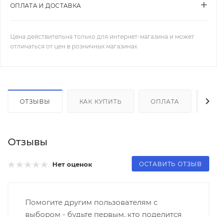
ОПЛАТА И ДОСТАВКА
Цена действительна только для интернет-магазина и может
отличаться от цен в розничных магазинах
ОТЗЫВЫ
КАК КУПИТЬ
ОПЛАТА
Д
Отзывы
ОСТАВИТЬ ОТЗЫВ
Нет оценок
Помогите другим пользователям с
выбором - будьте первым, кто поделится