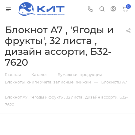
0
Блокнот А7 , 'Ягоды и
фрукты', 32 листа ,
дизайн ассорти, Б32-
7620
—
—
—
Главная
Каталог
Бумажная продукция
—
Блокноты, книги Учёта, записные Книжки
Блокноты А7
—
Блокнот А7 , 'Ягоды и фрукты', 32 листа , дизайн ассорти, Б32-
7620