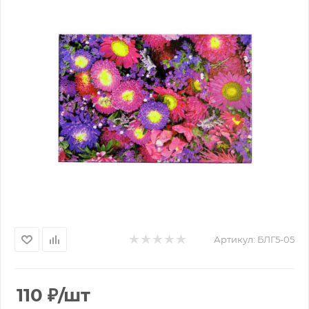
Артикул:
БЛГ5-05
110
₽
/шт