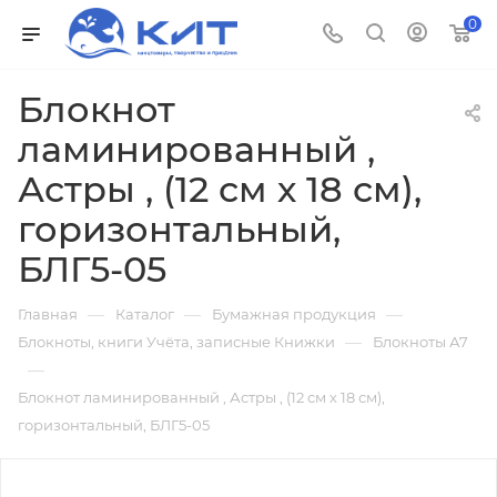
0
Блокнот
ламинированный ,
Астры , (12 см х 18 см),
горизонтальный,
БЛГ5-05
—
—
—
Главная
Каталог
Бумажная продукция
—
Блокноты, книги Учёта, записные Книжки
Блокноты А7
—
Блокнот ламинированный , Астры , (12 см х 18 см),
горизонтальный, БЛГ5-05