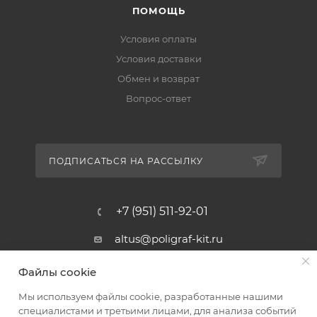
ПОМОЩЬ
Условия оплаты
Условия доставки
Обмен и возврат
Вопрос-ответ
ПОДПИСАТЬСЯ НА РАССЫЛКУ
+7 (951) 511-92-01
altus@poligraf-kit.ru
Магазин-склад ТЦ "Альтус"
Файлы cookie
Ростовская обл, Аксайский р-н,
пос. Янтарный, Малое Зеленое
Мы используем файлы cookie, разработанные нашими
Кольцо, 3, ТЦ "Альтус" 1 этаж
специалистами и третьими лицами, для анализа событий