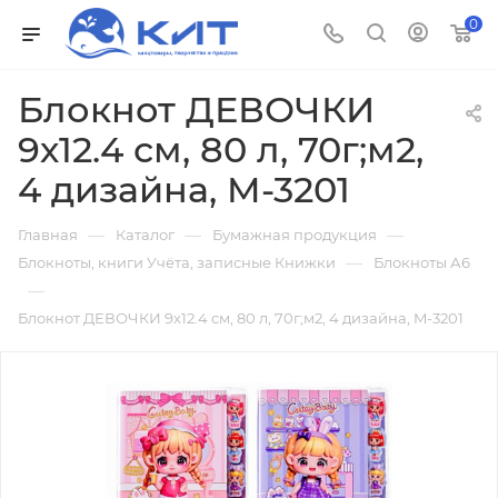
0
Блокнот ДЕВОЧКИ
9х12.4 см, 80 л, 70г;м2,
4 дизайна, M-3201
—
—
—
Главная
Каталог
Бумажная продукция
—
Блокноты, книги Учёта, записные Книжки
Блокноты А6
—
Блокнот ДЕВОЧКИ 9х12.4 см, 80 л, 70г;м2, 4 дизайна, M-3201