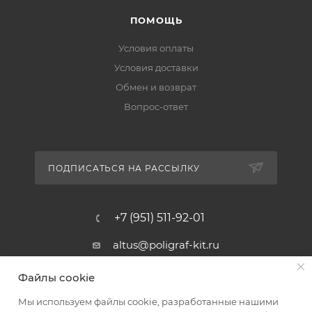
ПОМОЩЬ
Условия оплаты
Условия доставки
Обмен и возврат
Вопрос-ответ
ПОДПИСАТЬСЯ НА РАССЫЛКУ
+7 (951) 511-92-01
altus@poligraf-kit.ru
Магазин-склад ТЦ "Альтус"
Файлы cookie
Ростовская обл, Аксайский р-н,
пос. Янтарный, Малое Зеленое
Мы используем файлы cookie, разработанные нашими