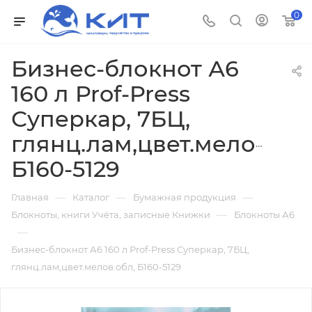
0
Бизнес-блокнот А6
160 л Prof-Press
Суперкар, 7БЦ,
глянц.лам,цвет.мелов.обл
Б160-5129
—
—
—
Главная
Каталог
Бумажная продукция
—
Блокноты, книги Учёта, записные Книжки
Блокноты А6
—
Бизнес-блокнот А6 160 л Prof-Press Суперкар, 7БЦ,
глянц.лам,цвет.мелов.обл, Б160-5129