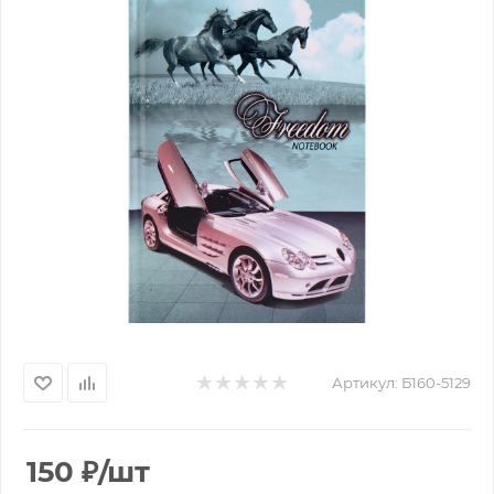
Артикул:
Б160-5129
150
₽
/шт