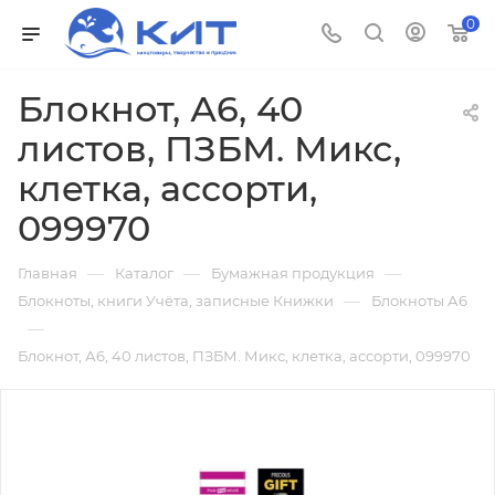
0
Блокнот, А6, 40
листов, ПЗБМ. Микс,
клетка, ассорти,
099970
—
—
—
Главная
Каталог
Бумажная продукция
—
Блокноты, книги Учёта, записные Книжки
Блокноты А6
—
Блокнот, А6, 40 листов, ПЗБМ. Микс, клетка, ассорти, 099970