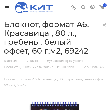
0
Блокнот, формат А6,
Красавица , 80 л.,
гребень , белый
офсет, 60 г;м2, 69242
—
—
—
Главная
Каталог
Бумажная продукция
—
Блокноты, книги Учёта, записные Книжки
Блокноты А6
—
Блокнот, формат А6, Красавица , 80 л., гребень , белый офсет,
60 г;м2, 69242