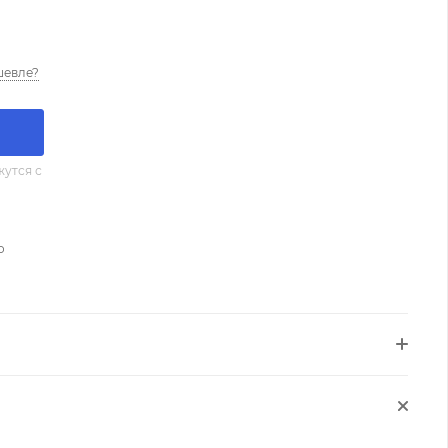
шевле?
утся с
о