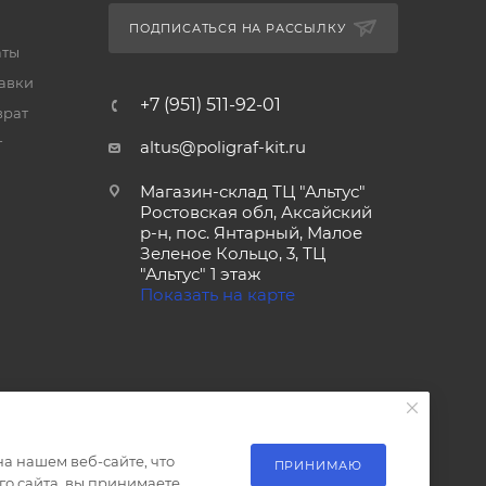
ПОДПИСАТЬСЯ НА РАССЫЛКУ
аты
тавки
+7 (951) 511-92-01
врат
т
altus@poligraf-kit.ru
Магазин-склад ТЦ "Альтус"
Ростовская обл, Аксайский
р-н, пос. Янтарный, Малое
Зеленое Кольцо, 3, ТЦ
"Альтус" 1 этаж
Показать на карте
а нашем веб-сайте, что
ПРИНИМАЮ
о сайта, вы принимаете