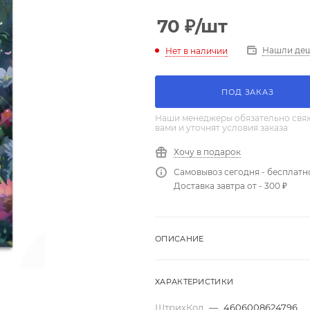
70
₽
/шт
Нашли де
Нет в наличии
ПОД ЗАКАЗ
Наши менеджеры обязательно свяж
вами и уточнят условия заказа
Хочу в подарок
Самовывоз сегодня - бесплатн
Доставка завтра от - 300 ₽
ОПИСАНИЕ
ХАРАКТЕРИСТИКИ
ШтрихКод
—
4606008624796