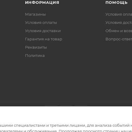
ИНФОРМАЦИЯ
ПОМОЩЬ
Магазины
Условия опл
Условия оплаты
Условия дос
Условия доставки
Обмен и воз
Гарантия на товар
Вопрос-отве
Реквизиты
Политика
ашими специалистами и третьими лицами, для анализа событий н
ьзователями и обслуживание. Продолжая просмотр страниц нашег