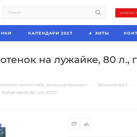
ЗАРЕГИС
ИНКИ
КАЛЕНДАРИ 2027
ХИТЫ
КОН
отенок на лужайке, 80 л.,
—
—
локноты, книги Учёта, записные Книжки
Блокноты А6
 белый офсет, 60 г;м2, 69237