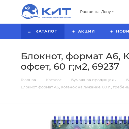
Ростов-на-Дону
КАТАЛОГ
АКЦИИ
НОВ
Блокнот, формат А6, К
офсет, 60 г;м2, 69237
—
—
—
Главная
Каталог
Бумажная продукция
Б
Блокнот, формат А6, Котенок на лужайке, 80 л., гребень,