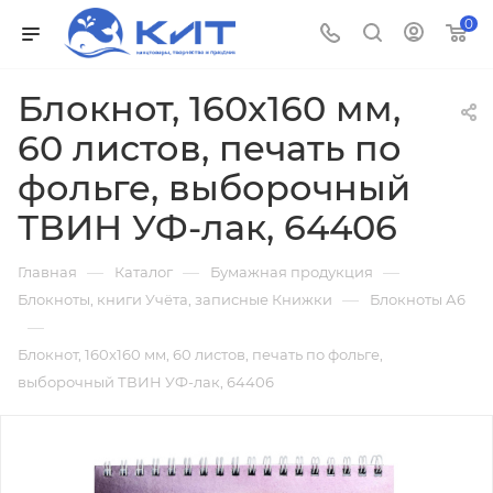
0
Блокнот, 160x160 мм,
60 листов, печать по
фольге, выборочный
ТВИН УФ-лак, 64406
—
—
—
Главная
Каталог
Бумажная продукция
—
Блокноты, книги Учёта, записные Книжки
Блокноты А6
—
Блокнот, 160x160 мм, 60 листов, печать по фольге,
выборочный ТВИН УФ-лак, 64406