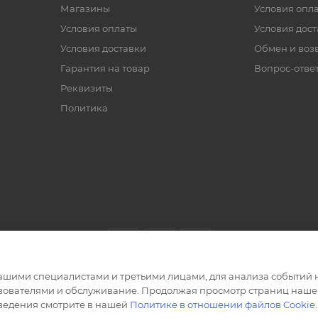
Магазины
Условия опл
Условия оплаты
Условия дос
Условия доставки
Обмен и воз
Гарантия на товар
Вопрос-отве
Реквизиты
Политика
ашими специалистами и третьими лицами, для анализа событий н
ьзователями и обслуживание. Продолжая просмотр страниц нашег
сведения смотрите в нашей
Политике в отношении файлов Cookie
.