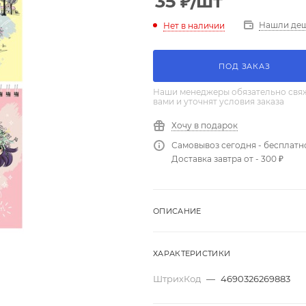
35
₽
/шт
Нашли де
Нет в наличии
ПОД ЗАКАЗ
Наши менеджеры обязательно свяж
вами и уточнят условия заказа
Хочу в подарок
Самовывоз сегодня - бесплатн
Доставка завтра от - 300 ₽
ОПИСАНИЕ
ХАРАКТЕРИСТИКИ
ШтрихКод
—
4690326269883