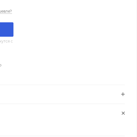
шевле?
утся с
о