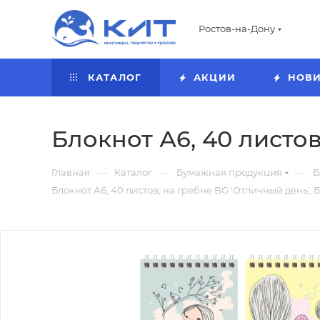
Ростов-на-Дону
КАТАЛОГ
АКЦИИ
НОВ
Блокнот А6, 40 листов
—
—
—
Главная
Каталог
Бумажная продукция
Б
Блокнот А6, 40 листов, на гребне BG 'Отличный день', Б