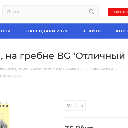
ЗАРЕГИС
ИНКИ
КАЛЕНДАРИ 2027
ХИТЫ
КОН
, на гребне BG 'Отличный д
—
—
локноты, книги Учёта, записные Книжки
Блокноты А6
6гр40 12212