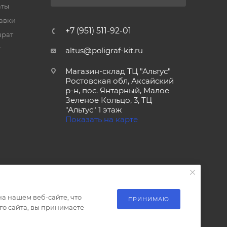
аты
тавки
+7 (951) 511-92-01
врат
т
altus@poligraf-kit.ru
Магазин-склад ТЦ "Альтус"
Ростовская обл, Аксайский
р-н, пос. Янтарный, Малое
Зеленое Кольцо, 3, ТЦ
"Альтус" 1 этаж
Показать на карте
а нашем веб-сайте, что
ПРИНИМАЮ
о сайта, вы принимаете